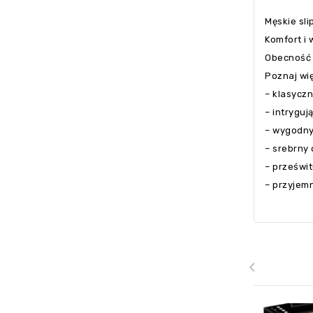
Męskie sl
Komfort i 
Obecność p
Poznaj wi
– klasycz
– intryguj
– wygodny
– srebrny 
– prześwi
– przyjemn
‹