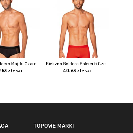
Bielizna Boldero Majtki Czarne S/M
Bielizna Boldero Bokserki Czerwone L/XL
9.53
zł
40.63
zł
z VAT
z VAT
ACA
TOPOWE MARKI