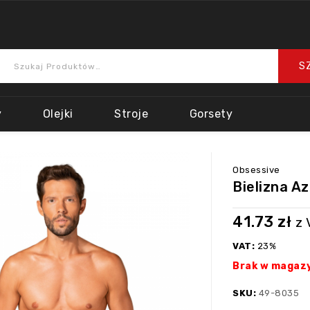
y
Olejki
Stroje
Gorsety
Obsessive
Bielizna A
41.73
zł
z 
VAT:
23%
Brak w magaz
SKU:
49-8035