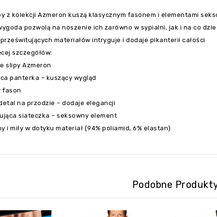
ipy z kolekcji Azmeron kuszą klasycznym fasonem i elementami seks
wygoda pozwolą na noszenie ich zarówno w sypialni, jak i na co dzi
rześwitujących materiałów intryguje i dodaje pikanterii całości
ęcej szczegółów:
ne slipy Azmeron
ąca panterka – kuszący wygląd
 fason
detal na przodzie – dodaje elegancji
tująca siateczka – seksowny element
y i miły w dotyku materiał (94% poliamid, 6% elastan)
Podobne Produkt