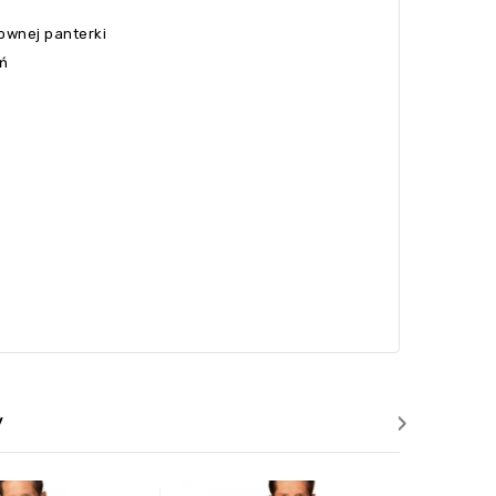
ownej panterki
eń
›
y