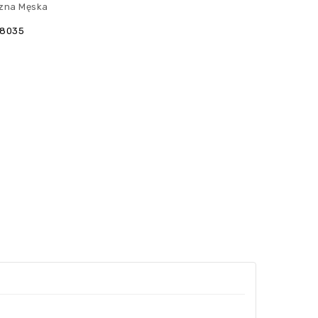
izna Męska
38035