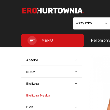
Wszystko
Feromon
MENU
Apteka
BDSM
Bielizna
Bielizna Męska
DVD