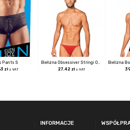
s Pants S
Bielizna Obsessiver Stringi O/S
63
zł
27.42
zł
3
z VAT
z VAT
INFORMACJE
WSPÓŁPR