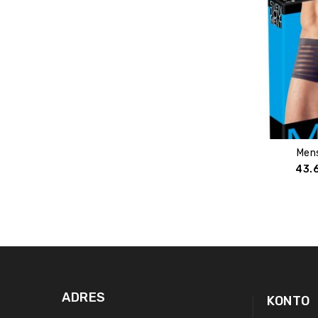
Men
43.
ADRES
KONTO