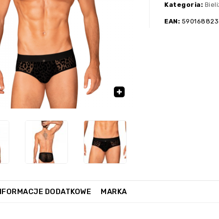
Kategoria:
Biel
EAN:
59016882
›
🔍
NFORMACJE DODATKOWE
MARKA