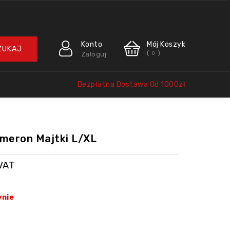
Konto
Mój Koszyk
(
)
Zaloguj
0
Bezpłatna Dostawa Od 1000zł
zmeron Majtki L/XL
VAT
ynie