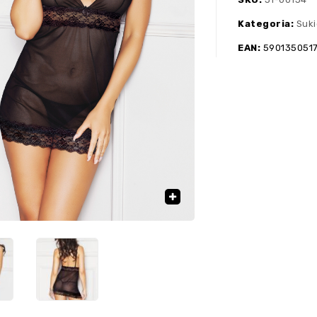
Kategoria:
Suki
EAN:
590135051
🔍