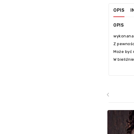
OPIS
I
OPIS
wykonana 
Z pewnośc
Może być 
W bieliźni
‹