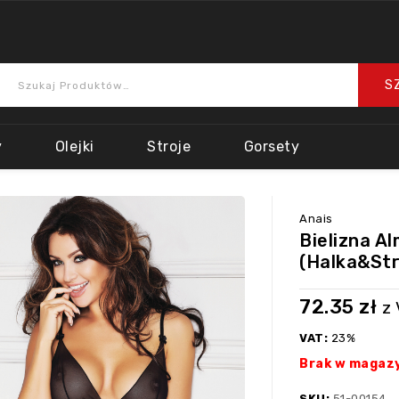
y
Olejki
Stroje
Gorsety
Anais
Bielizna A
(halka&str
72.35
zł
z
VAT:
23%
Brak w magaz
SKU:
51-00154