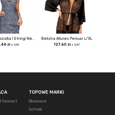
Nadines Koszulka I Stringi Niebieska S/M
Bielizna Allunes Peniuar L/XL
Bielizna
1.46
zł
127.60
zł
z VAT
z VAT
ACA
TOPOWE MARKI
B Connect
Obsessive
Cottelli