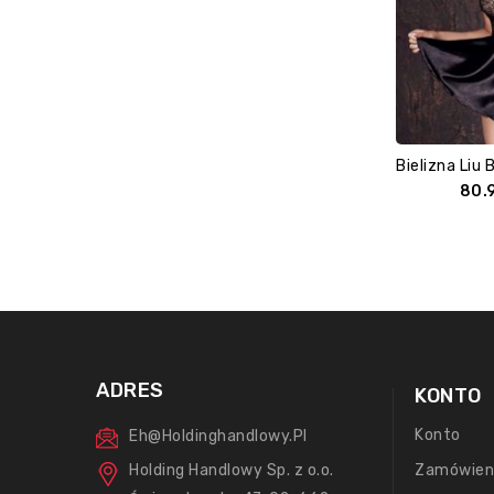
80.
ADRES
KONTO
Konto
Eh@holdinghandlowy.pl
Holding Handlowy Sp. z o.o.
Zamówien