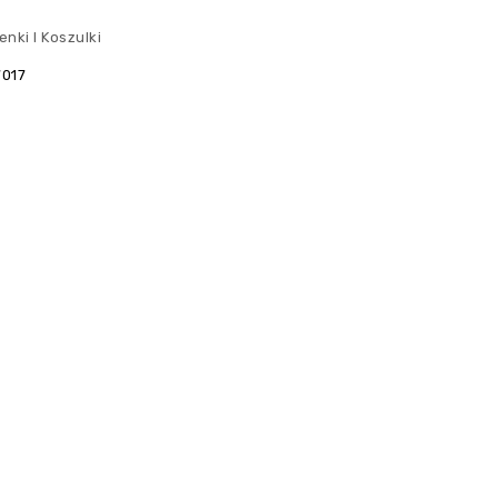
enki I Koszulki
7017