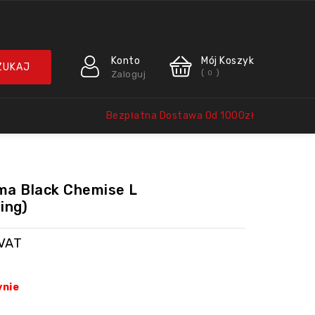
Konto
Mój Koszyk
(
)
Zaloguj
0
Bezpłatna Dostawa Od 1000zł
lma Black Chemise L
ing)
 VAT
ynie