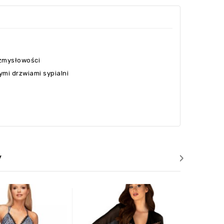
 zmysłowości
mi drzwiami sypialni
›
y