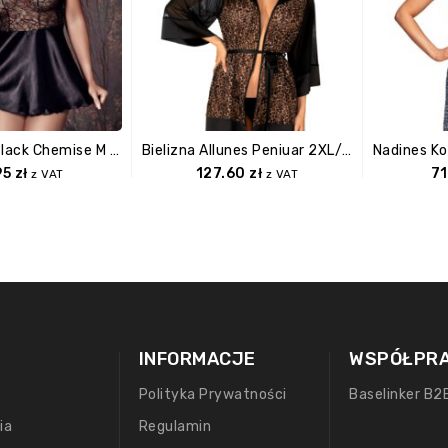
Bielizna Liu Black Chemise M (czarna Halka)
Bielizna Allunes Peniuar 2XL/3XL
95
zł
127.60
zł
7
z VAT
z VAT
INFORMACJE
WSPÓŁPR
Polityka Prywatności
Baselinker B2
ia
Regulamin