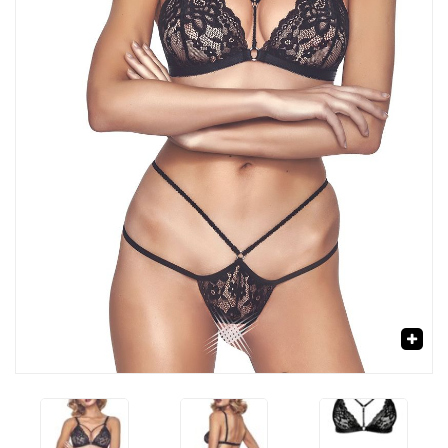
‹
›
🔍