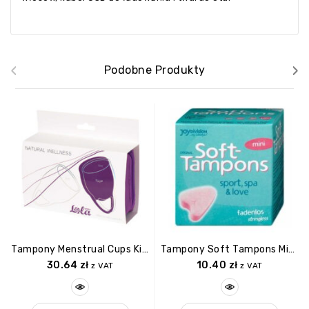
‹
›
Podobne Produkty
Tampony Menstrual Cups Kit Natural Wellness Tulip
Tampony Soft Tampons Mini, Box Of 3 (OE)
30.64
zł
10.40
zł
z VAT
z VAT