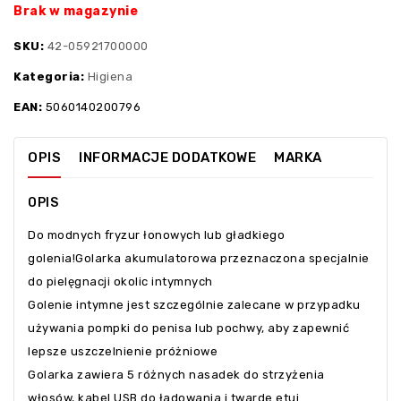
Brak w magazynie
SKU:
42-05921700000
Kategoria:
Higiena
EAN:
5060140200796
OPIS
INFORMACJE DODATKOWE
MARKA
OPIS
Do modnych fryzur łonowych lub gładkiego
golenia!Golarka akumulatorowa przeznaczona specjalnie
do pielęgnacji okolic intymnych
Golenie intymne jest szczególnie zalecane w przypadku
używania pompki do penisa lub pochwy, aby zapewnić
lepsze uszczelnienie próżniowe
Golarka zawiera 5 różnych nasadek do strzyżenia
włosów, kabel USB do ładowania i twarde etui