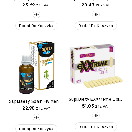
23.69
zł
20.47
zł
z VAT
z VAT
Dodaj Do Koszyka
Dodaj Do Koszyka
Supl.diety EXXtreme Libido Caps Woman 1×10 Stk.
Supl.diety Spain Fly Men GOLD Strong 30ml
51.03
zł
z VAT
22.98
zł
z VAT
Dodaj Do Koszyka
Dodaj Do Koszyka