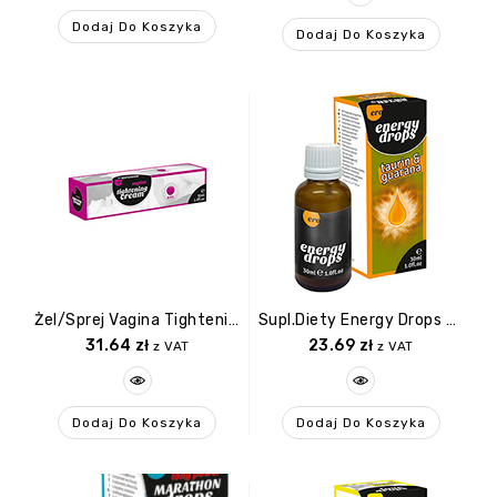
Dodaj Do Koszyka
Dodaj Do Koszyka
Żel/sprej Vagina Tightening XXS Cream 30 Ml
Supl.diety Energy Drops 30ml Taurin & Guarana (m+w)
31.64
zł
23.69
zł
z VAT
z VAT
Dodaj Do Koszyka
Dodaj Do Koszyka