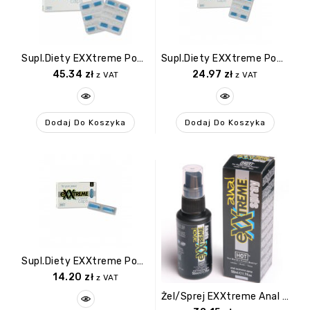
Supl.diety EXXtreme Power Caps 1×10 Stk.
Supl.diety EXXtreme Power Caps 1x5stk.
45.34
zł
24.97
zł
z VAT
z VAT
Dodaj Do Koszyka
Dodaj Do Koszyka
Supl.diety EXXtreme Power Caps 1×2 Stk.
14.20
zł
z VAT
Żel/sprej EXXtreme Anal Spray 50ml