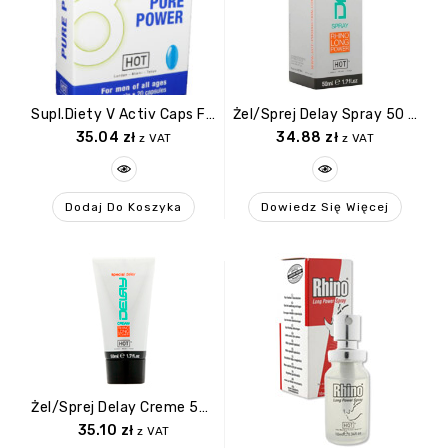
Supl.diety V Activ Caps For Men 20caps
Żel/sprej Delay Spray 50 Ml
35.04
zł
34.88
zł
z VAT
z VAT
Dodaj Do Koszyka
Dowiedz Się Więcej
Żel/sprej Delay Creme 50 Ml
35.10
zł
z VAT