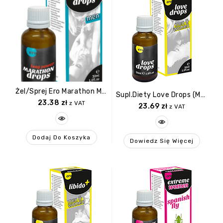
Żel/sprej Ero Marathon Men Drops 30 Ml
Supl.diety Love Drops (m+w) 30ml
23.38
zł
z VAT
23.69
zł
z VAT
Dodaj Do Koszyka
Dowiedz Się Więcej