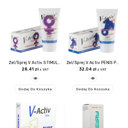
Żel/sprej V Activ STIMULATION CREAM For WOMEN
Żel/sprej V Activ PENIS POWER CREAM 50ml
28.41
zł
32.04
zł
z VAT
z VAT
Dodaj Do Koszyka
Dodaj Do Koszyka