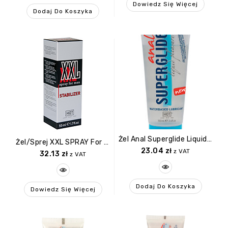
Dowiedz Się Więcej
Dodaj Do Koszyka
Żel Anal Superglide Liquid Pleasure 100ml Waterbased Lubricant
Żel/sprej XXL SPRAY For Men 50 Ml
23.04
zł
z VAT
32.13
zł
z VAT
Dodaj Do Koszyka
Dowiedz Się Więcej