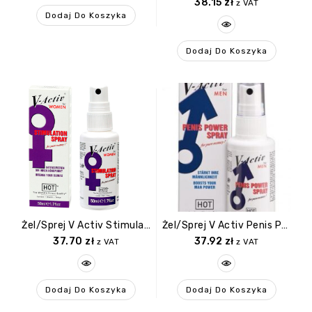
38.15
zł
z VAT
Dodaj Do Koszyka
Dodaj Do Koszyka
Żel/sprej V Activ Stimulation Spray For Women 50ml
Żel/sprej V Activ Penis Power Spray For Men 50ml
37.70
zł
37.92
zł
z VAT
z VAT
Dodaj Do Koszyka
Dodaj Do Koszyka