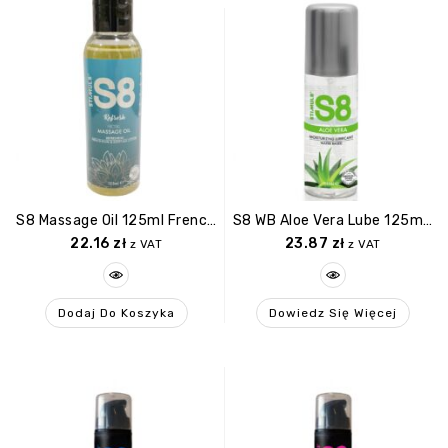
S8 Massage Oil 125ml French Plum & Egyptian Cotton
S8 WB Aloe Vera Lube 125ml Aloe Vera
22.16
zł
23.87
zł
z VAT
z VAT
Dodaj Do Koszyka
Dowiedz Się Więcej