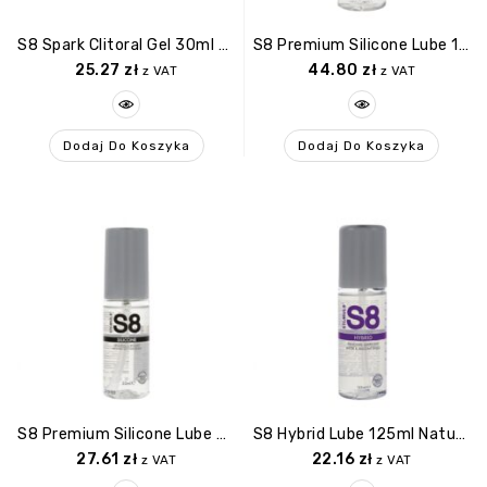
S8 Spark Clitoral Gel 30ml Warming
S8 Premium Silicone Lube 125ml Original
25.27
zł
44.80
zł
z VAT
z VAT
Dodaj Do Koszyka
Dodaj Do Koszyka
S8 Premium Silicone Lube 50ml Original
S8 Hybrid Lube 125ml Natural
27.61
zł
22.16
zł
z VAT
z VAT