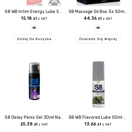
S8 WB Intim Energy Lube 50ml Natural
S8 Massage Oil Box 3x 50ml Multi Flavour
15.18
zł
44.36
zł
z VAT
z VAT
Dodaj Do Koszyka
Dowiedz Się Więcej
S8 Delay Penis Gel 30ml Natural
S8 WB Flavored Lube 50ml Blackcurrant
25.38
zł
13.66
zł
z VAT
z VAT