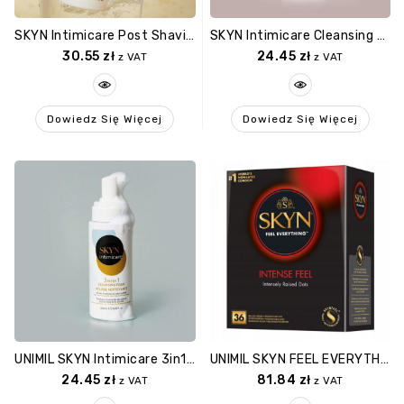
SKYN Intimicare Post Shaving Mist Mgiełka Po Goleniu 120ml
SKYN Intimicare Cleansing Foam Pianka Oczyszczająca Dla Kobiet 200ml
30.55
zł
24.45
zł
z VAT
z VAT
Dowiedz Się Więcej
Dowiedz Się Więcej
UNIMIL SKYN Intimicare 3in1 Cleansing Foam Pianka Oczyszczająca Dla Mężczyzn 200ml
UNIMIL SKYN FEEL EVERYTHING INTENSE Nielateksowe 36szt
24.45
zł
81.84
zł
z VAT
z VAT