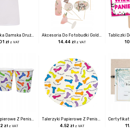
Biała Koszulka Damska Drużyna Panny Mlodej S
Akcesoria Do Fotobudki Gold Wieczór Panieński
.01
zł
14.44
zł
10
z VAT
z VAT
Kubeczki Papierowe Z Peniskami 6 Sztuk
Talerzyki Papierowe Z Peniskami 6 Sztuk
82
zł
4.52
zł
11
z VAT
z VAT