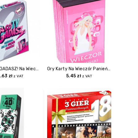
Gra CO TY GADASZ! Na Wieczór Panieński
Gry Karty Na Wieczór Panieński Z Zadaniami
.63
zł
5.45
zł
z VAT
z VAT