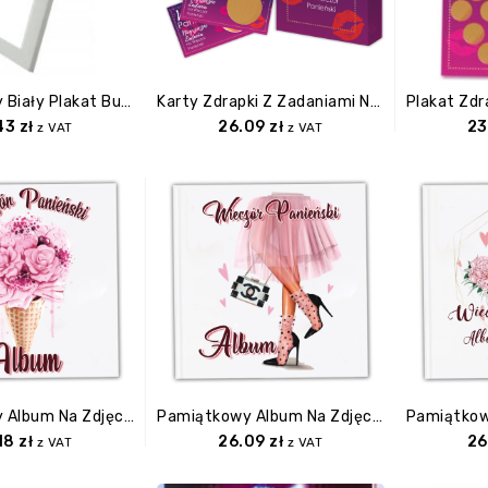
Pamiątkowy Biały Plakat Buziaki Na Pożegnanie Panny Młodej W Ramce.
Karty Zdrapki Z Zadaniami Na Wieczór Panieński
.43
zł
26.09
zł
23
z VAT
z VAT
Pamiątkowy Album Na Zdjęcia Z Wieczoru Panieńskiego
Pamiątkowy Album Na Zdjęcia Z Wieczoru Panieńskiego
18
zł
26.09
zł
26
z VAT
z VAT