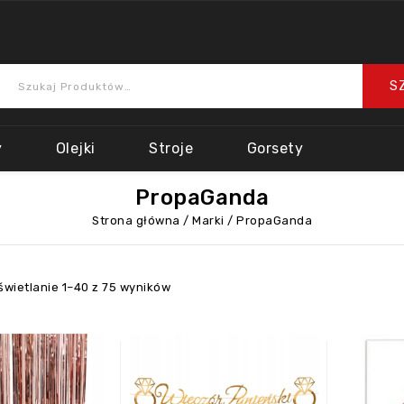
y
Olejki
Stroje
Gorsety
PropaGanda
Strona główna
/
Marki
/
PropaGanda
wietlanie 1–40 z 75 wyników