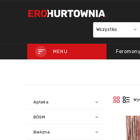
Wszystko
Feromon
MENU
Wyś
Apteka
BDSM
Bielizna