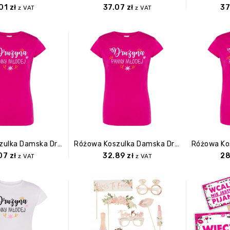
.01
zł
37.07
zł
37
z VAT
z VAT
Różowa Koszulka Damska Drużyna Panny Mlodej L
Różowa Koszulka Damska Drużyna Panny Mlodej M
.07
zł
32.89
zł
28
z VAT
z VAT