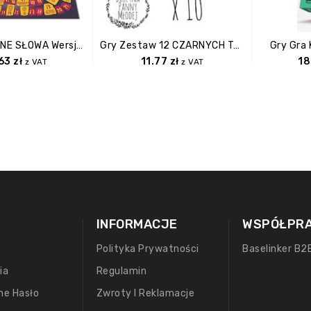
Gry ZAKAZANE SŁOWA Wersja Na Wieczór Panieński
Gry Zestaw 12 CZARNYCH Tatuaży Na Wieczór Panieński
Gry Gra 
.63
zł
11.77
zł
18
z VAT
z VAT
INFORMACJE
WSPÓŁPR
Polityka Prywatności
Baselinker B2
ia
Regulamin
ne Hasło
Zwroty I Reklamacje