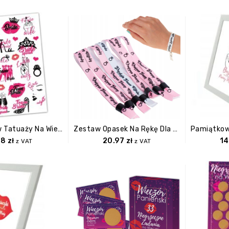
Giga Zestaw Tatuaży Na Wieczór Panieński.
Zestaw Opasek Na Rękę Dla Przyszłej Panny Młodej I Uczesniczek Wieczoru Panieńskiego
68
zł
20.97
zł
14
z VAT
z VAT