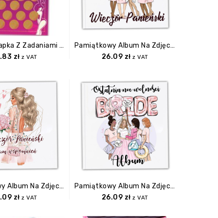
Plakat Zdrapka Z Zadaniami Dla Przyszłej Panny Młodej
Pamiątkowy Album Na Zdjęcia Z Wieczoru Panieńskiego
.83
zł
26.09
zł
z VAT
z VAT
Pamiątkowy Album Na Zdjęcia Z Wieczoru Panieńskiego
Pamiątkowy Album Na Zdjęcia Z Wieczoru Panieńskiego
.09
zł
26.09
zł
z VAT
z VAT