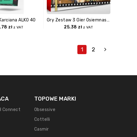
Karciana ALKO 40
Gry Zestaw 3 Gier Osiemnastkowy
.78
zł
25.38
zł
z VAT
z VAT
1
2
ACA
TOPOWE MARKI
B Connect
Obsessive
Cottelli
Casmir