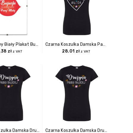
Pamiątkowy Biały Plakat Buziaki Na Pożegnanie Panny Młodej W Antyramie.
Czarna Koszulka Damska Panna Młoda M
.38
zł
28.01
zł
z VAT
z VAT
Czarna Koszulka Damska Drużyna Panny Mlodej M
Czarna Koszulka Damska Drużyna Panny Mlodej S