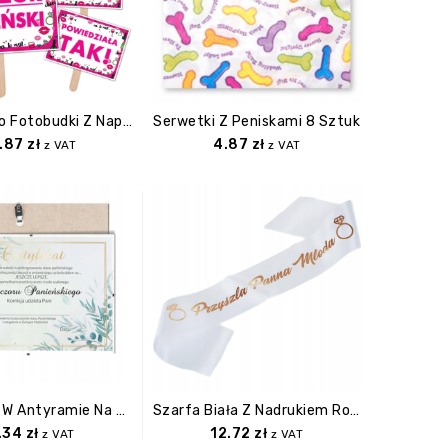
Tabliczki Do Fotobudki Z Napisami
Serwetki Z Peniskami 8 Sztuk
.87
zł
4.87
zł
z VAT
z VAT
Certyfikat W Antyramie Na Wieczór Panieński
Szarfa Biała Z Nadrukiem Rose Gold Przyszła Panna Młoda
.34
zł
12.72
zł
z VAT
z VAT