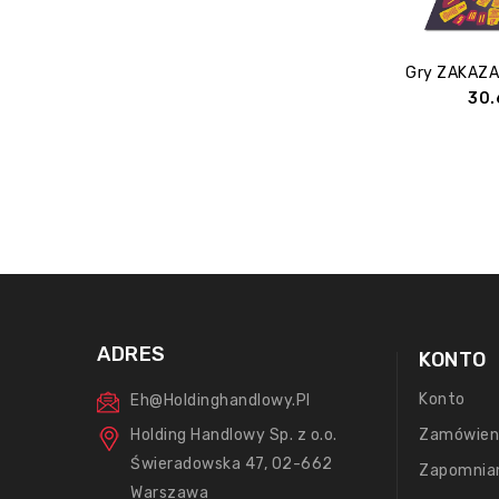
30
ADRES
KONTO
Konto
Eh@holdinghandlowy.pl
Holding Handlowy Sp. z o.o.
Zamówien
Świeradowska 47, 02-662
Zapomnia
Warszawa