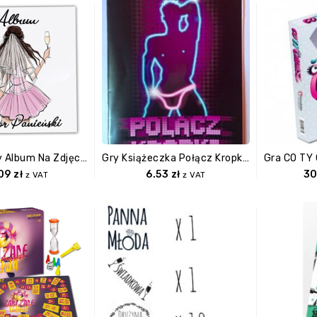
Pamiątkowy Album Na Zdjęcia Z Wieczoru Panieńskiego
Gry Książeczka Połącz Kropki Na Wieczór Panieński
.09
zł
6.53
zł
30
z VAT
z VAT