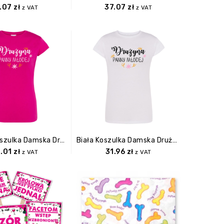
.07
zł
37.07
zł
z VAT
z VAT
Różowa Koszulka Damska Drużyna Panny Mlodej S
Biała Koszulka Damska Drużyna Panny Mlodej M
.01
zł
31.96
zł
z VAT
z VAT