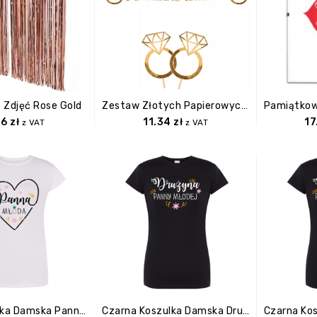
 Zdjęć Rose Gold
Zestaw Złotych Papierowych Dekoracji Na Wieczór Panieński
86
zł
11.34
zł
17
z VAT
z VAT
Biała Koszulka Damska Panna Młoda S
Czarna Koszulka Damska Drużyna Panny Mlodej L