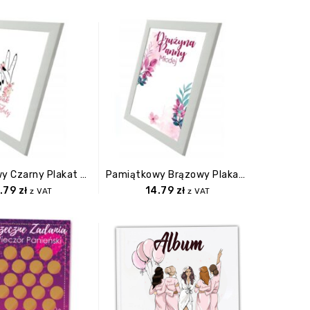
Pamiątkowy Czarny Plakat Buziaki Na Pożegnanie Panny Młodej W Ramce.
Pamiątkowy Brązowy Plakat Buziaki Na Pożegnanie Panny Młodej W Ramce.
.79
zł
14.79
zł
z VAT
z VAT