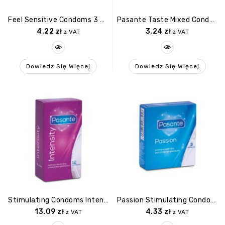
Feel Sensitive Condoms 3 Pcs
Pasante Taste Mixed Condoms 3pcs
4.22
zł
3.24
zł
z VAT
z VAT
Dowiedz Się Więcej
Dowiedz Się Więcej
Stimulating Condoms Intensity 12 Pcs
Passion Stimulating Condoms 3 Pcs
13.09
zł
4.33
zł
z VAT
z VAT