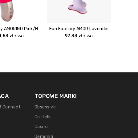
Fun Factory AMORINO Pink/neon Yellow
Fun Factory AMOR Lavender
0.53
zł
97.33
zł
z VAT
z VAT
ACA
TOPOWE MARKI
B Connect
Obsessive
Cottelli
Casmir
Demoniq