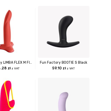
Fun Factory LIMBA FLEX M Flashy Coral
Fun Factory BOOTIE S Black
8.28
zł
59.10
zł
z VAT
z VAT