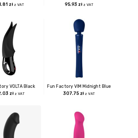
1.81
zł
95.93
zł
z VAT
z VAT
tory VOLTA Black
Fun Factory VIM Midnight Blue
2.03
zł
307.75
zł
z VAT
z VAT