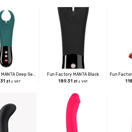
Fun Factory MANTA Deep Sea Blue/black
Fun Factory MANTA Black
.31
zł
189.31
zł
11
z VAT
z VAT