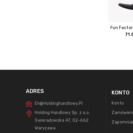
Fun Factor
71
ADRES
KONTO
Konto
Eh@holdinghandlowy.pl
Holding Handlowy Sp. z o.o.
Zamówien
Świeradowska 47, 02-662
Zapomnia
Warszawa