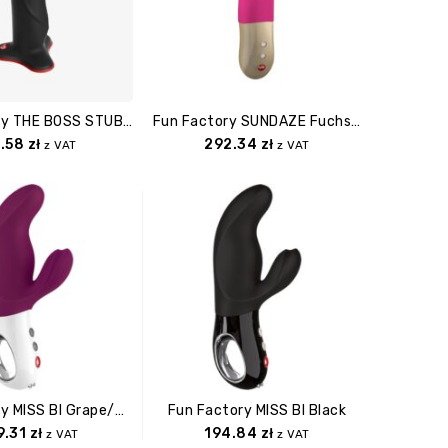
Fun Factory THE BOSS STUB Black/red
Fun Factory SUNDAZE Fuchsia Pink
.58
zł
292.34
zł
z VAT
z VAT
Fun Factory MISS BI Grape/white
Fun Factory MISS BI Black
9.31
zł
194.84
zł
z VAT
z VAT