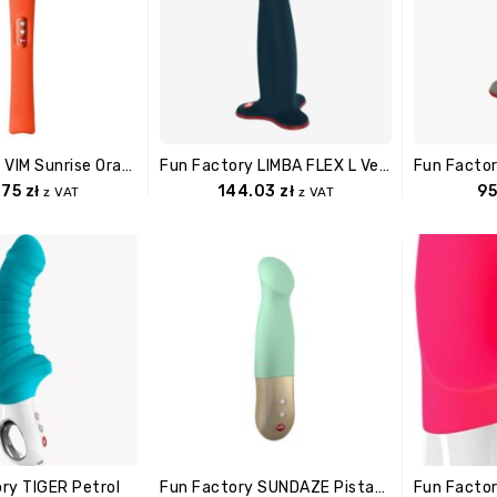
Fun Factory VIM Sunrise Orange
Fun Factory LIMBA FLEX L Velvet Blue
.75
zł
144.03
zł
95
z VAT
z VAT
ry TIGER Petrol
Fun Factory SUNDAZE Pistachio