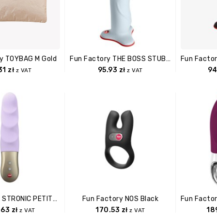
ry TOYBAG M Gold
Fun Factory THE BOSS STUB Dove Blue
31
zł
95.93
zł
94
z VAT
z VAT
Fun Factory STRONIC PETITE Pastel Lilac
Fun Factory NOS Black
.63
zł
170.53
zł
18
z VAT
z VAT