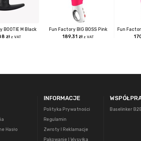
y BOOTIE M Black
Fun Factory BIG BOSS Pink
.88
zł
189.31
zł
17
z VAT
z VAT
INFORMACJE
WSPÓŁPR
Polityka Prywatności
Baselinker B2
ia
Regulamin
ne Hasło
Zwroty I Reklamacje
Pakowanie I Wysyłka