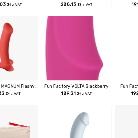
.03
zł
288.13
zł
19
z VAT
z VAT
Fun Factory MAGNUM Flashy Coral
Fun Factory VOLTA Blackberry
Fun Fac
.33
zł
189.31
zł
19
z VAT
z VAT