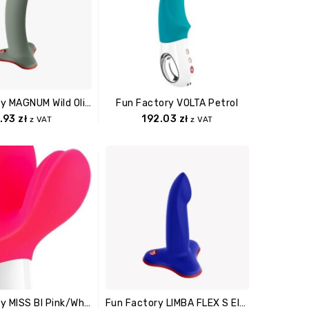
Fun Factory MAGNUM Wild Olive
Fun Factory VOLTA Petrol
.93
zł
192.03
zł
z VAT
z VAT
Fun Factory MISS BI Pink/white
Fun Factory LIMBA FLEX S Electric Blue