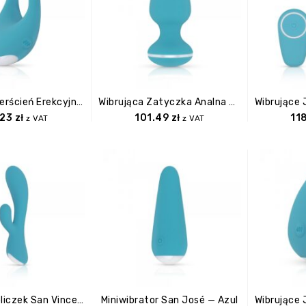
Wibrujący Pierścień Erekcyjny San Miguel — Azul
Wibrująca Zatyczka Analna San Rafael — Azul
.23
zł
101.49
zł
11
z VAT
z VAT
Wibrator Króliczek San Vincent — Azul
Miniwibrator San José — Azul