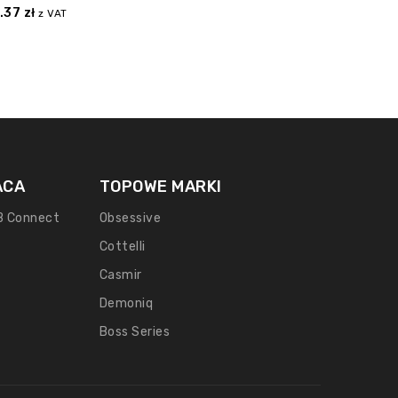
.37
zł
z VAT
ACA
TOPOWE MARKI
B Connect
Obsessive
Cottelli
Casmir
Demoniq
Boss Series