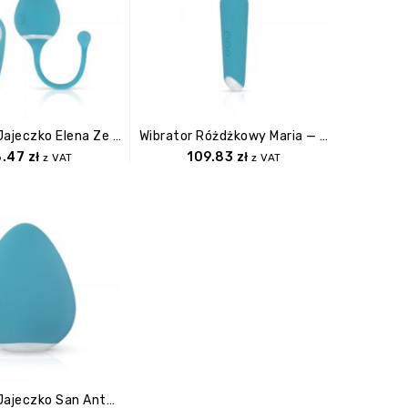
Wibrujące Jajeczko Elena Ze Zdalnym Sterowaniem – Azul
Wibrator Różdżkowy Maria — Azul
8.47
zł
109.83
zł
z VAT
z VAT
Wibrujące Jajeczko San Antonio — Azul