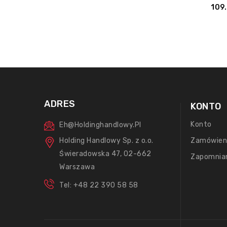
109
ADRES
KONTO
Konto
Eh@holdinghandlowy.pl
Holding Handlowy Sp. z o.o.
Zamówien
Świeradowska 47, 02-662
Zapomnia
Warszawa
Tel: +48 22 390 58 58