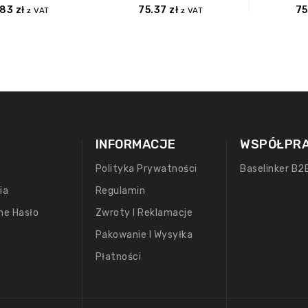
.83
zł
75.37
zł
75
z VAT
z VAT
INFORMACJE
WSPÓŁPR
Polityka Prywatności
Baselinker B2
ia
Regulamin
ne Hasło
Zwroty I Reklamacje
Pakowanie I Wysyłka
Płatności