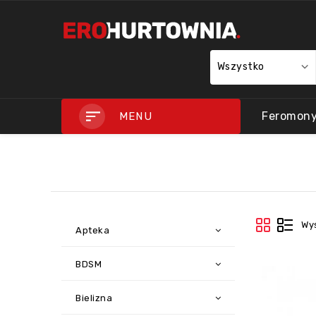
Wszystko
Feromon
MENU
Wyś
Apteka
BDSM
Bielizna