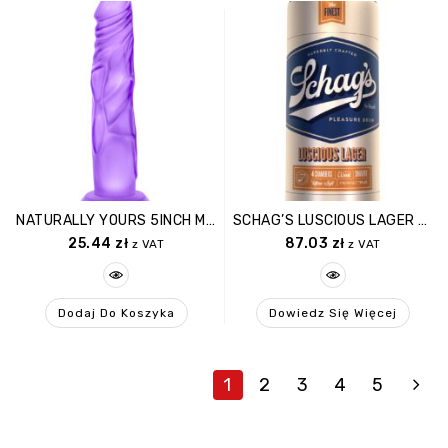
NATURALLY YOURS 5INCH MINI COCK PURPLE
SCHAG’S LUSCIOUS LAGER FROSTED
25.44
zł
87.03
zł
z VAT
z VAT
Dodaj Do Koszyka
Dowiedz Się Więcej
1
2
3
4
5