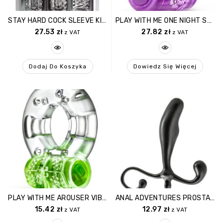
STAY HARD COCK SLEEVE KIT CLEAR
PLAY WITH ME ONE NIGHT STAND VIBRATING C RING PURPLE
27.53
zł
27.82
zł
z VAT
z VAT
Dodaj Do Koszyka
Dowiedz Się Więcej
PLAY WITH ME AROUSER VIBRATING C RING GREEN
ANAL ADVENTURES PROSTATE STIMULATOR
15.42
zł
12.97
zł
z VAT
z VAT