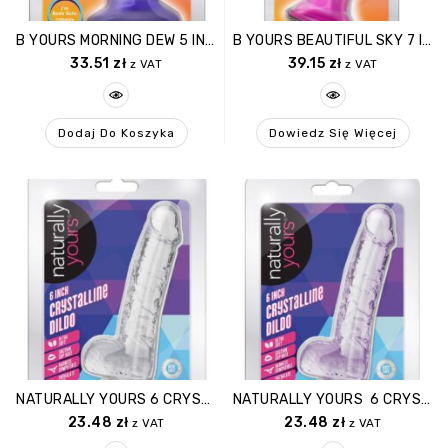
B YOURS MORNING DEW 5 INCH DILDO SAPPHIRE
B YOURS BEAUTIFUL SKY 7 INCH DILDO SUNSET
33.51
zł
39.15
zł
z VAT
z VAT
Dodaj Do Koszyka
Dowiedz Się Więcej
NATURALLY YOURS 6 CRYSTALLINE DILDO DIAMOND
NATURALLY YOURS 6 CRYSTALLINE DILDO AMETHYST
23.48
zł
23.48
zł
z VAT
z VAT