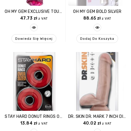
OH MY GEM EXCLUSIVE TOURMALINE
OH MY GEM BOLD SILVER
47.73
zł
88.65
zł
z VAT
z VAT
Dowiedz Się Więcej
Dodaj Do Koszyka
STAY HARD DONUT RINGS OVERSIZED RED
DR. SKIN DR. MARK 7 INCH DILDO WITH BALLS BEIGE
13.84
zł
40.02
zł
z VAT
z VAT