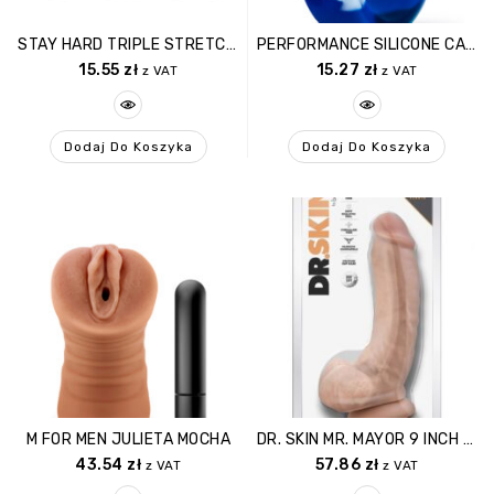
STAY HARD TRIPLE STRETCH 3PACK COCKRINGS
PERFORMANCE SILICONE CAMO COCK RING
15.55
zł
15.27
zł
z VAT
z VAT
Dodaj Do Koszyka
Dodaj Do Koszyka
M FOR MEN JULIETA MOCHA
DR. SKIN MR. MAYOR 9 INCH DILDO WITH BALLS BEIGE
43.54
zł
57.86
zł
z VAT
z VAT